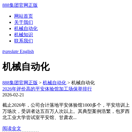
888集团官网正版
网站首页
关于我们
机械自动化
机械知识
联系我们
translate
English
机械自动化
888集团官网正版
>
机械自动化
>
机械自动化
2026年评价高的平安体验馆加工场保举排行
2026-02-21
截止2026年，公司合计落地平安体验馆1000多个，平安培训上
万场次，受训者达五百万人次以上。其典型案例浩繁，包罗西
北工业大学尝试室平安馆、甘肃农...
阅读全文