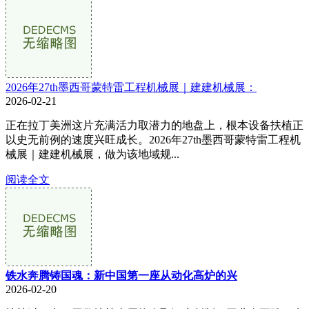
2026年27th墨西哥蒙特雷工程机械展｜建建机械展：
2026-02-21
正在拉丁美洲这片充满活力取潜力的地盘上，根本设备扶植正
以史无前例的速度兴旺成长。2026年27th墨西哥蒙特雷工程机
械展｜建建机械展，做为该地域规...
阅读全文
铁水奔腾铸国魂：新中国第一座从动化高炉的兴
2026-02-20