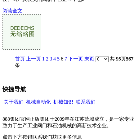
阅读全文
首页
上一页
1
2
3
4
5
6
7
下一页
末页
共
95
页
567
条
快捷导航
关于我们
机械自动化
机械知识
联系我们
888集团官网正版集团于2009年在江苏盐城成立，是一家专业
致力于生产工业阀门和石油机械的高新技术企业。
点击下方按钮联系我们获取更多信息